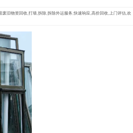
馆废旧物资回收,打墙,拆除,拆除外运服务,快速响应,高价回收,上门评估,欢