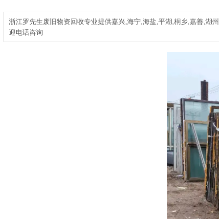
浙江罗先生废旧物资回收专业提供嘉兴,海宁,海盐,平湖,桐乡,嘉善,湖州
迎电话咨询