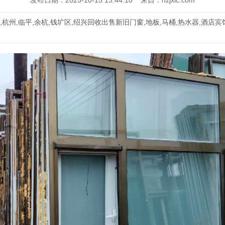
发布日期：2025-10-15 13:44:18 来自：hzjxlc.com
,杭州,临平,余杭,钱圹区,绍兴回收出售新旧门窗,地板,马桶,热水器,酒店宾